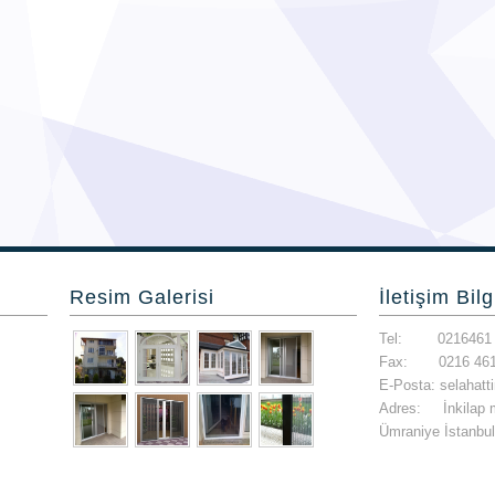
Resim Galerisi
İletişim Bilg
Tel: 0216461 
Fax: 0216 461
E-Posta: selahat
Adres: İnkilap 
Ümraniye İstanbul