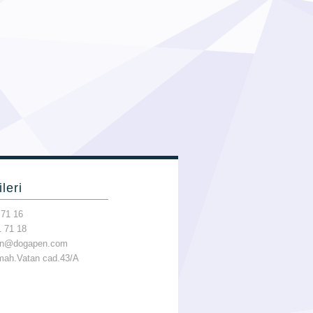
ileri
71 16
 71 18
tin@dogapen.com
mah.Vatan cad.43/A