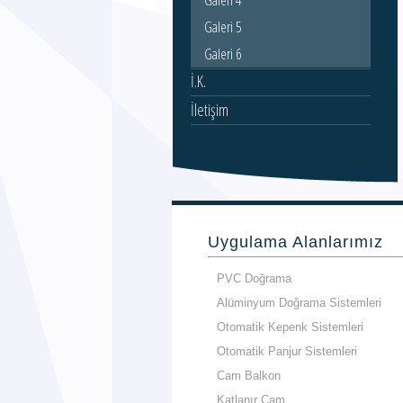
Galeri 4
Galeri 5
Galeri 6
İ.K.
İletişim
Uygulama Alanlarımız
PVC Doğrama
Alüminyum Doğrama Sistemleri
Otomatik Kepenk Sistemleri
Otomatik Panjur Sistemleri
Cam Balkon
Katlanır Cam